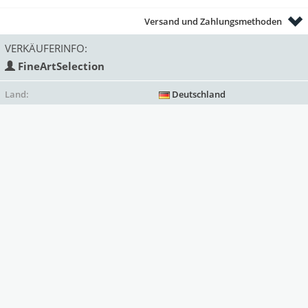
Versand und Zahlungsmethoden
VERKÄUFERINFO:
FineArtSelection
Land:
Deutschland
Status:
gewerblich
Mitglied seit:
Deprecated
: Function strftime()
is deprecated in
/var/www/antik/templates/Mark
on line
313
2020
Verkäufe bisher:
10
Bewertungen
(1)