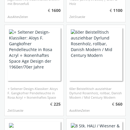
mit Bronzefuß
Holz
1600
1100
AusAltenZeiten
ZeitStuecke
⭐ Seltener Design-Klassiker: Aloys
60er Beistelltisch ausziehbar
F. Gangkofner Pendelleuchte in
Dyrlund Rosenholz, rollbar, Danish
Rosa Acryl ⭐ ​Ikonenhaftes Space
Modern / Mid Century Modern
Age Design der 1960er/70er Jahre
225
560
ZeitStuecke
AusAltenZeiten