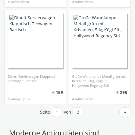
AusAltenZeiten
AusAltenZeiten
Dinett Servierwagen Klapptisch
Große Wandlampe Metall grün mit
Teewagen Bartisch
Kristallen, 5flg, Kögl Stil,
Hollywood Regency Stil
159
295
Oldthing_of_me
AusAltenZeiten
Seite
1
von
3
»
Moderne Antiquitäten sind