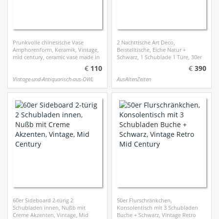
Prunkvolle chinesische Vase
2 Nachttische Art Deco,
Amphorenform, Keramik, Vintage,
Beistelltische, Eiche Natur +
mid century, ceramic vase made in
Schwarz, 1 Schublade 1 Türe, 30er
china
40er
110
390
Vintage-und-Antiquarisch-aus-OWL
AusAltenZeiten
60er Sideboard 2-türig 2
50er Flurschränkchen,
Schubladen innen, Nußb mit
Konsolentisch mit 3 Schubladen
Creme Akzenten, Vintage, Mid
Buche + Schwarz, Vintage Retro