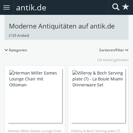
antik.de
Toggle
navigation
Moderne Antiquitäten auf antik.de
(135 Artikel)
Kategorien
Sortieren/Filter
135
Artikel gefunden
Herman Miller Eames Lounge Chair
Villeroy & Boch Serving plate (7) -