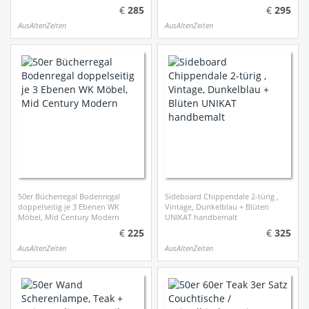
Century
Mid Century
285
295
AusAltenZeiten
AusAltenZeiten
50er Bücherregal Bodenregal
Sideboard Chippendale 2-türig ,
doppelseitig je 3 Ebenen WK
Vintage, Dunkelblau + Blüten
Möbel, Mid Century Modern
UNIKAT handbemalt
225
325
AusAltenZeiten
AusAltenZeiten