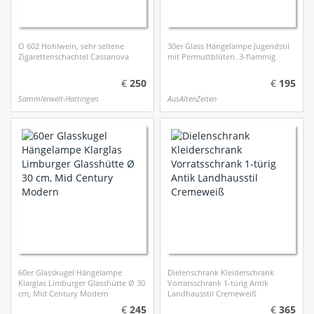
O 602 Hohlwein, sehr seltene
30er Glass Hängelampe Jugendstil
Zigarettenschachtel Cassanova
mit Permuttblüten. 3-flammig
250
195
Sammlerwelt-Hattingen
AusAltenZeiten
60er Glasskugel Hängelampe
Dielenschrank Kleiderschrank
Klarglas Limburger Glasshütte Ø 30
Vorratsschrank 1-türig Antik
cm, Mid Century Modern
Landhausstil Cremeweiß
245
365