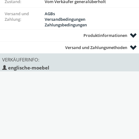
Zustand:
Vom Verkäufer generalüberholt
Versand und
AGBs
Zahlung:
Versandbedingungen
Zahlungsbedingungen
Produktinformationen
Versand und Zahlungsmethoden
VERKÄUFERINFO:
englische-moebel
Land:
Deutschland
Status:
gewerblich
Mitglied seit:
Deprecated
: Function strftime()
is deprecated in
/var/www/antik/templates/Marke
on line
330
2022