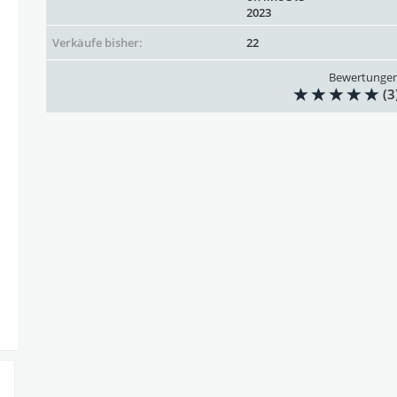
2023
Verkäufe bisher:
22
Bewertunge
(3