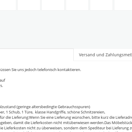
Versand und Zahlungsme
müssen Sie uns jedoch telefonisch kontaktieren.
auf
s.
nalzustand (geringe altersbedingte Gebrauchsspuren)
er, 1 Schub, 1 Türe, klasse Handgriffe, schöne Schnitzereien,
die Lieferung:Wenn Sie eine Lieferung wünschen, bitte kurz die Lieferadre
ngeben, damit die Lieferkosten nicht mitüberwiesen werden.Das Möbelstück 
e, die Lieferkosten nicht zu überweisen, sondern dem Spediteur bei Lieferu