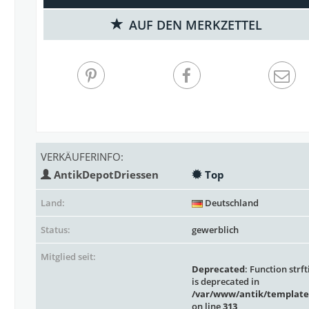
AUF DEN MERKZETTEL
VERKÄUFERINFO:
AntikDepotDriessen
Top
Land:
Deutschland
Status:
gewerblich
Mitglied seit:
Deprecated
: Function strft
is deprecated in
/var/www/antik/template
on line
313