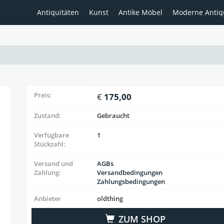
Antiquitäten
Kunst
Antike Möbel
Moderne Antiq
Preis:
175,00
Zustand:
Gebraucht
Verfügbare
1
Stückzahl:
Versand und
AGBs
Zahlung:
Versandbedingungen
Zahlungsbedingungen
Anbieter
oldthing
ZUM SHOP