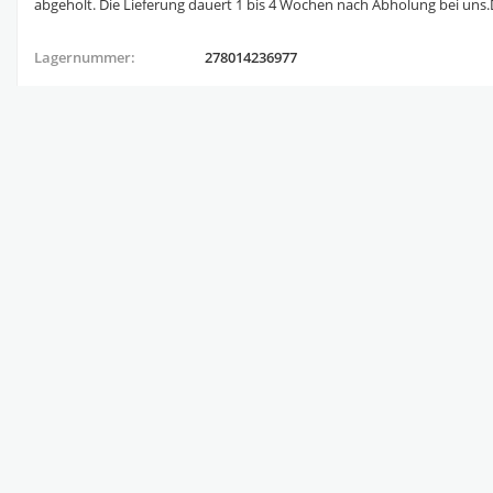
abgeholt. Die Lieferung dauert 1 bis 4 Wochen nach Abholung bei uns.D
Lagernummer:
278014236977
Artikelstandort:
DE-52538 Gangelt
Ähnliche Angebote des Anbieters: