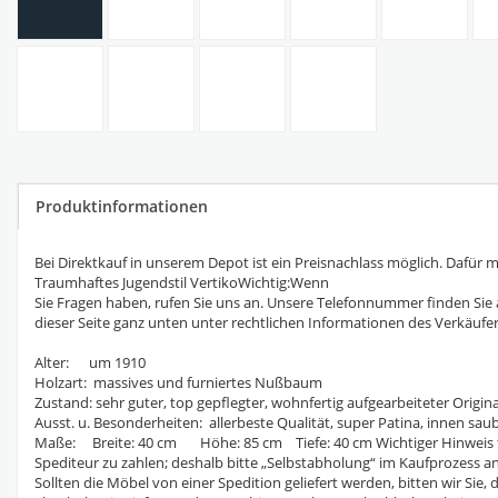
Produktinformationen
Bei Direktkauf in unserem Depot ist ein Preisnachlass möglich. Dafür 
Traumhaftes Jugendstil VertikoWichtig:Wenn
Sie Fragen haben, rufen Sie uns an. Unsere Telefonnummer finden Sie 
dieser Seite ganz unten unter rechtlichen Informationen des Verkäufer
Alter: um 1910
Holzart: massives und furniertes Nußbaum
Zustand: sehr guter, top gepflegter, wohnfertig aufgearbeiteter Origi
Ausst. u. Besonderheiten: allerbeste Qualität, super Patina, innen saub
Maße: Breite: 40 cm Höhe: 85 cm Tiefe: 40 cm Wichtiger Hinweis für 
Spediteur zu zahlen; deshalb bitte „Selbstabholung“ im Kaufprozess a
Sollten die Möbel von einer Spedition geliefert werden, bitten wir Si