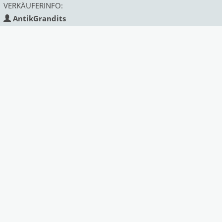
VERKÄUFERINFO:
AntikGrandits
Land:
Österreich
Status:
gewerblich
Mitglied seit:
Deprecated
: Function strftime()
is deprecated in
/var/www/antik/templates/Mark
on line
313
2018
Ähnliche Angebote des Anbieters:
Next