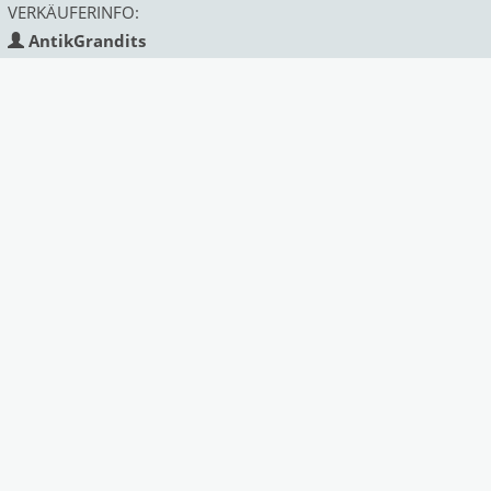
VERKÄUFERINFO:
AntikGrandits
Land:
Österreich
Status:
gewerblich
Mitglied seit:
Deprecated
: Function strftime()
is deprecated in
/var/www/antik/templates/Mark
on line
313
2018
Ähnliche Angebote des Anbieters:
Next