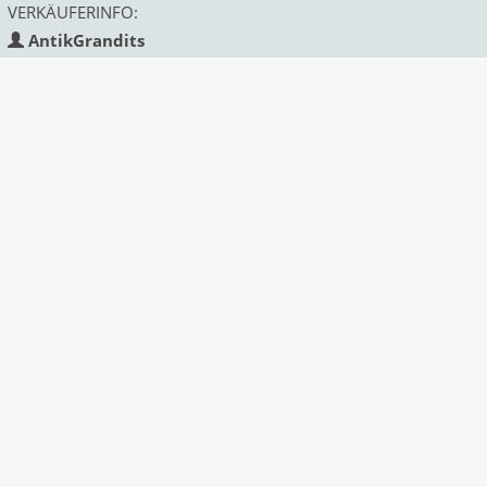
VERKÄUFERINFO:
AntikGrandits
Land:
Österreich
Status:
gewerblich
Mitglied seit:
Deprecated
: Function strftime()
is deprecated in
/var/www/antik/templates/Mark
on line
313
2018
Ähnliche Angebote des Anbieters:
Next