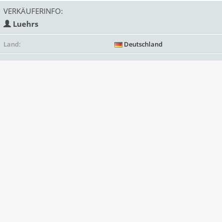
VERKÄUFERINFO:
Luehrs
Land:
Deutschland
Status:
gewerblich
Mitglied seit:
Deprecated
: Function strftime()
is deprecated in
/var/www/antik/templates/Mark
on line
313
2021
Verkäufe bisher:
14
Bewertungen
(2)
Ähnliche Angebote des Anbieters: