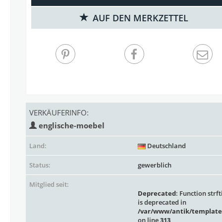
AUF DEN MERKZETTEL
VERKÄUFERINFO:
englische-moebel
Land:
Deutschland
Status:
gewerblich
Mitglied seit:
Deprecated
: Function strft
is deprecated in
/var/www/antik/template
on line
313