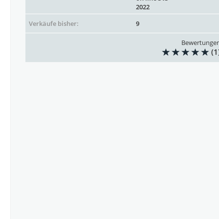
2022
Verkäufe bisher:
9
Bewertunge
(1