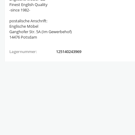
Finest English Quality
-since 1982-
postalische Anschrift:
Englische Möbel
Ganghofer Str. 5A (Im Gewerbehof)
14476 Potsdam
Lagernummer:
125140243969
Artikelstandort:
DE-14476 Potsdam
Ähnliche Angebote des Anbieters: