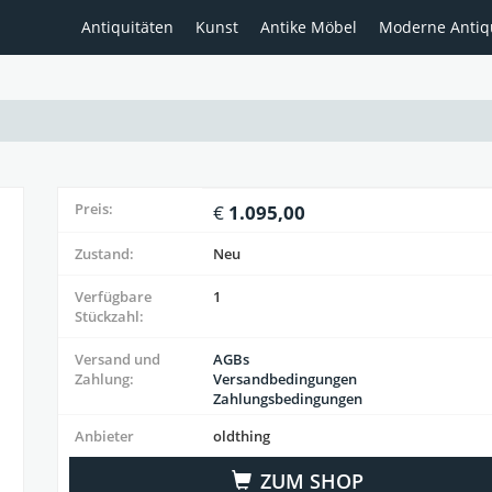
Antiquitäten
Kunst
Antike Möbel
Moderne Antiq
Preis:
1.095,00
Zustand:
Neu
Verfügbare
1
Stückzahl:
Versand und
AGBs
Zahlung:
Versandbedingungen
Zahlungsbedingungen
Anbieter
oldthing
ZUM SHOP