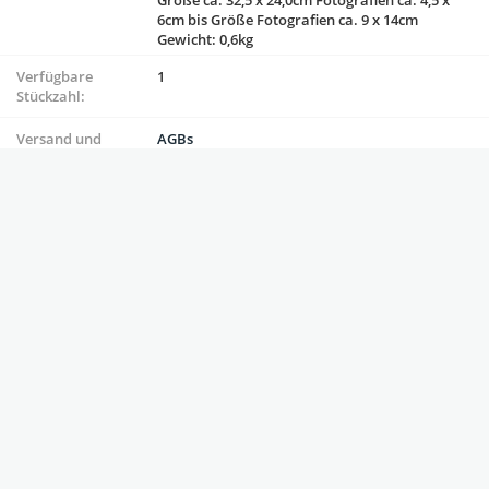
6cm bis Größe Fotografien ca. 9 x 14cm
Gewicht: 0,6kg
Verfügbare
1
Stückzahl:
Versand und
AGBs
Zahlung:
Versandbedingungen
Zahlungsbedingungen
Anbieter
oldthing
Produktinformationen
Versand und Zahlungsmethoden
VERKÄUFERINFO:
Bartko-Reher
Top
Land:
Deutschland
Status:
gewerblich