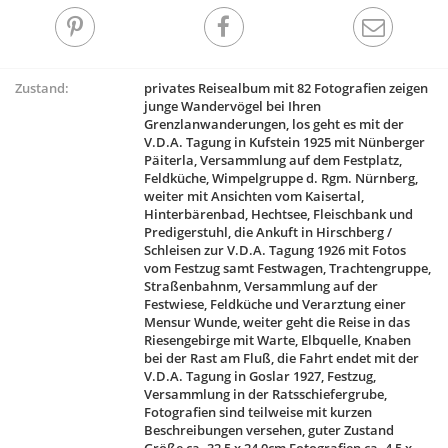
Zustand:
privates Reisealbum mit 82 Fotografien zeigen
junge Wandervögel bei Ihren
Grenzlanwanderungen, los geht es mit der
V.D.A. Tagung in Kufstein 1925 mit Nünberger
Päiterla, Versammlung auf dem Festplatz,
Feldküche, Wimpelgruppe d. Rgm. Nürnberg,
weiter mit Ansichten vom Kaisertal,
Hinterbärenbad, Hechtsee, Fleischbank und
Predigerstuhl, die Ankuft in Hirschberg /
Schleisen zur V.D.A. Tagung 1926 mit Fotos
vom Festzug samt Festwagen, Trachtengruppe,
Straßenbahnm, Versammlung auf der
Festwiese, Feldküche und Verarztung einer
Mensur Wunde, weiter geht die Reise in das
Riesengebirge mit Warte, Elbquelle, Knaben
bei der Rast am Fluß, die Fahrt endet mit der
V.D.A. Tagung in Goslar 1927, Festzug,
Versammlung in der Ratsschiefergrube,
Fotografien sind teilweise mit kurzen
Beschreibungen versehen, guter Zustand
Größe ca. 32,5 x 24,0cm Fotografien ca. 4,5 x