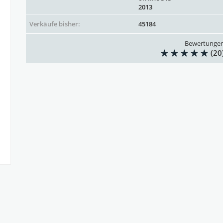
2013
Verkäufe bisher:
45184
Bewertunge
(20