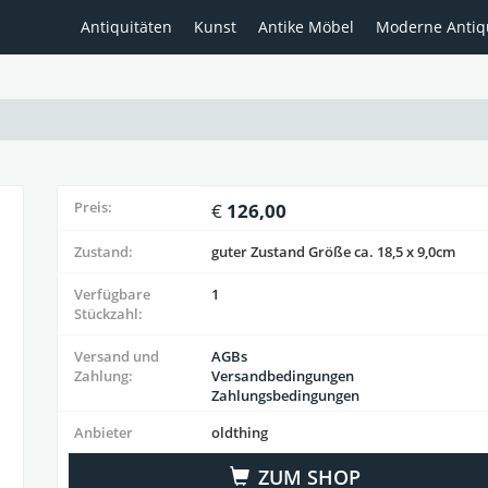
Antiquitäten
Kunst
Antike Möbel
Moderne Antiq
Preis:
126,00
Zustand:
guter Zustand Größe ca. 18,5 x 9,0cm
Verfügbare
1
Stückzahl:
Versand und
AGBs
Zahlung:
Versandbedingungen
Zahlungsbedingungen
Anbieter
oldthing
ZUM SHOP