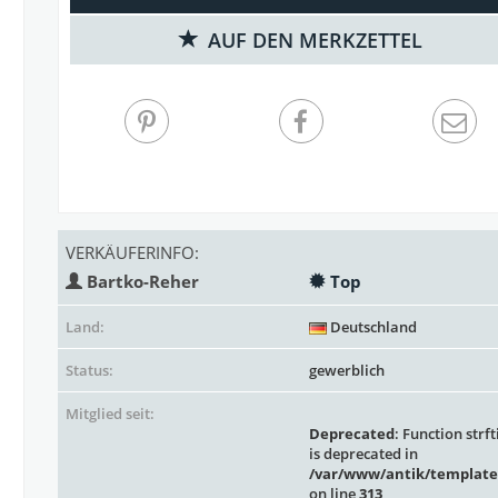
AUF DEN MERKZETTEL
VERKÄUFERINFO:
Bartko-Reher
Top
Land:
Deutschland
Status:
gewerblich
Mitglied seit:
Deprecated
: Function strft
is deprecated in
/var/www/antik/template
on line
313