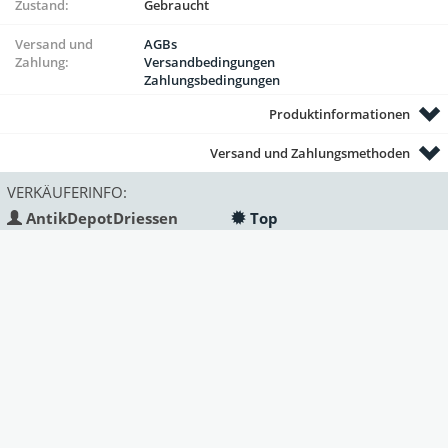
Zustand:
Gebraucht
Versand und
AGBs
Zahlung:
Versandbedingungen
Zahlungsbedingungen
Produktinformationen
Versand und Zahlungsmethoden
VERKÄUFERINFO:
AntikDepotDriessen
Top
Land:
Deutschland
Status:
gewerblich
Mitglied seit:
Deprecated
: Function strftime()
is deprecated in
/var/www/antik/templates/Marke
on line
330
2023