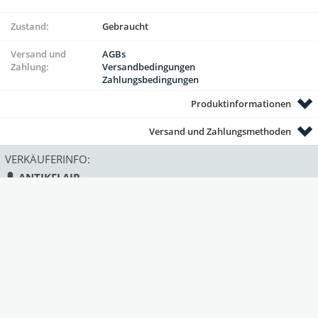
Zustand:
Gebraucht
Versand und
AGBs
Zahlung:
Versandbedingungen
Zahlungsbedingungen
Produktinformationen
Versand und Zahlungsmethoden
VERKÄUFERINFO:
ANTIKFLAIR
Land:
Deutschland
Status:
gewerblich
Mitglied seit:
Deprecated
: Function strftime()
is deprecated in
/var/www/antik/templates/Marke
on line
330