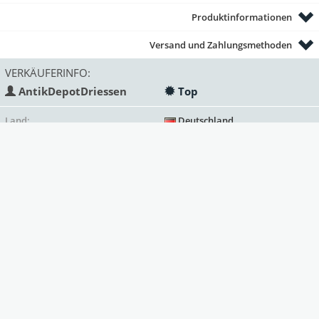
Produktinformationen
Versand und Zahlungsmethoden
VERKÄUFERINFO:
AntikDepotDriessen
Top
Land:
Deutschland
Status:
gewerblich
Mitglied seit:
Deprecated
: Function strftime()
is deprecated in
/var/www/antik/templates/Mark
on line
313
2023
Verkäufe bisher:
22
Bewertungen
(3)