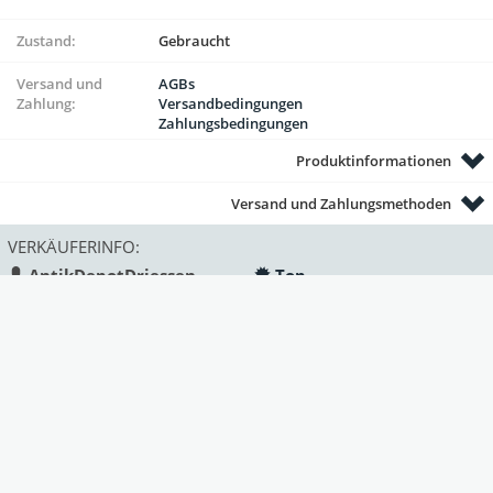
Zustand:
Gebraucht
Versand und
AGBs
Zahlung:
Versandbedingungen
Zahlungsbedingungen
Produktinformationen
Versand und Zahlungsmethoden
VERKÄUFERINFO:
AntikDepotDriessen
Top
Land:
Deutschland
Status:
gewerblich
Mitglied seit:
Deprecated
: Function strftime()
is deprecated in
/var/www/antik/templates/Marke
on line
330