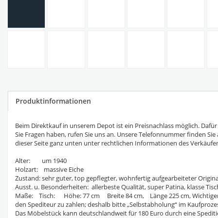
Produktinformationen
Beim Direktkauf in unserem Depot ist ein Preisnachlass möglich. Dafü
Sie Fragen haben, rufen Sie uns an. Unsere Telefonnummer finden Sie 
dieser Seite ganz unten unter rechtlichen Informationen des Verkäufer
Alter: um 1940
Holzart: massive Eiche
Zustand: sehr guter, top gepflegter, wohnfertig aufgearbeiteter Origi
Ausst. u. Besonderheiten: allerbeste Qualität, super Patina, klasse Tisc
Maße: Tisch: Höhe: 77 cm Breite 84 cm, Länge 225 cm, Wichtiger Hinw
den Spediteur zu zahlen; deshalb bitte „Selbstabholung“ im Kaufproze
Das Möbelstück kann deutschlandweit für 180 Euro durch eine Speditio