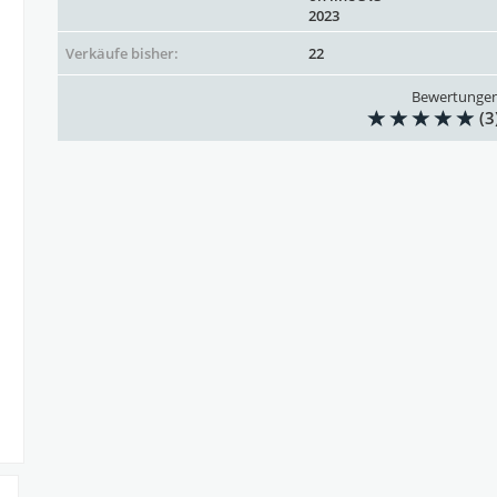
2023
Verkäufe bisher:
22
Bewertunge
(3