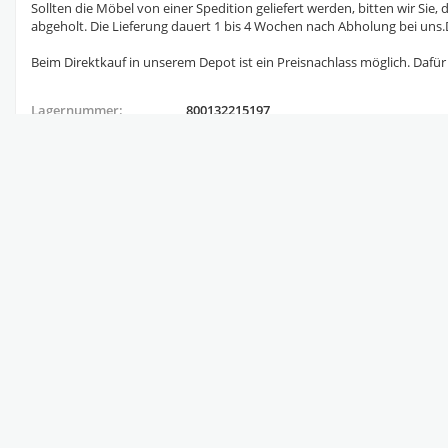
Sollten die Möbel von einer Spedition geliefert werden, bitten wir Si
abgeholt. Die Lieferung dauert 1 bis 4 Wochen nach Abholung bei uns.D
Beim Direktkauf in unserem Depot ist ein Preisnachlass möglich. Dafür
Lagernummer:
800132215197
Artikelstandort:
DE-52538 Gangelt
Ähnliche Angebote des Anbieters: