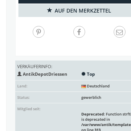
AUF DEN MERKZETTEL
VERKÄUFERINFO:
AntikDepotDriessen
Top
Land:
Deutschland
Status:
gewerblich
Mitglied seit:
Deprecated
: Function strft
is deprecated in
/var/www/antik/template
on line
313