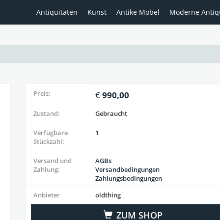
Antiquitäten
Kunst
Antike Möbel
Moderne Antiq
Preis:
990,00
Zustand:
Gebraucht
Verfügbare
1
Stückzahl:
Versand und
AGBs
Zahlung:
Versandbedingungen
Zahlungsbedingungen
Anbieter
oldthing
ZUM SHOP