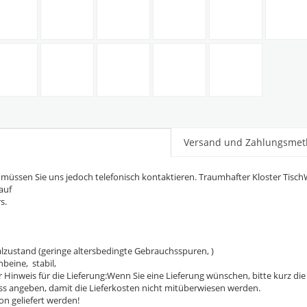
Versand und Zahlungsme
r müssen Sie uns jedoch telefonisch kontaktieren. Traumhafter Kloster Tisc
auf
s.
nalzustand (geringe altersbedingte Gebrauchsspuren, )
hbeine, stabil,
eis für die Lieferung:Wenn Sie eine Lieferung wünschen, bitte kurz die L
ss angeben, damit die Lieferkosten nicht mitüberwiesen werden.
n geliefert werden!