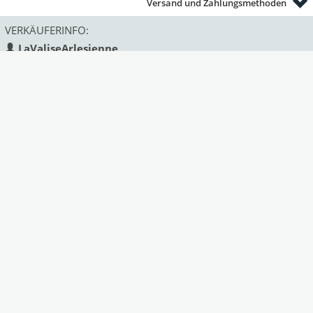
Versand und Zahlungsmethoden
VERKÄUFERINFO:
LaValiseArlesienne
Land:
Frankreich
Status:
gewerblich
Mitglied seit:
Deprecated
: Function strftime()
is deprecated in
/var/www/antik/templates/Mark
on line
313
2025
Ähnliche Angebote des Anbieters: